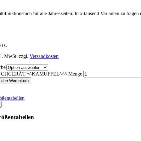
ltifunktionstuch für alle Jahreszeiten: In x-tausend Varianten zu trage
90
€
kl. MwSt.
zzgl.
Versandkosten
rbe
UCHGERÄT ^^KAMUFFEL^^^ Menge
n den Warenkorb
ößentabellen
ößentabellen