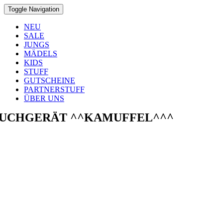
Toggle Navigation
NEU
SALE
JUNGS
MÄDELS
KIDS
STUFF
GUTSCHEINE
PARTNERSTUFF
ÜBER UNS
UCHGERÄT ^^KAMUFFEL^^^