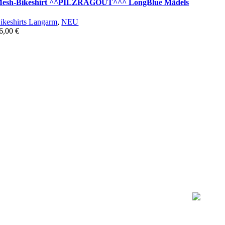
esh-Bikeshirt ^^PILZRAGOUT^^^ LongBlue Mädels
ikeshirts Langarm
,
NEU
6,00
€