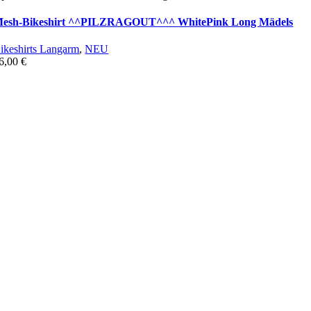
esh-Bikeshirt ^^PILZRAGOUT^^^ WhitePink Long Mädels
ikeshirts Langarm
,
NEU
6,00
€