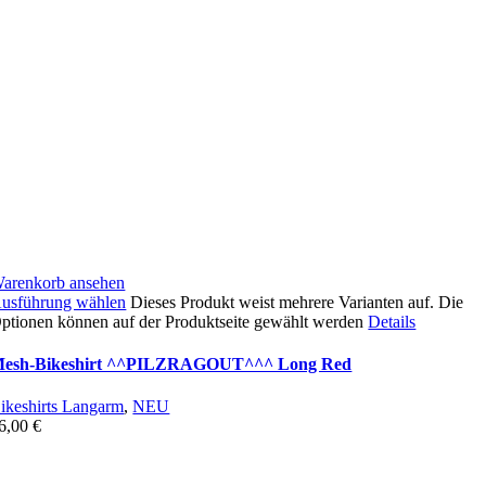
arenkorb ansehen
usführung wählen
Dieses Produkt weist mehrere Varianten auf. Die
ptionen können auf der Produktseite gewählt werden
Details
esh-Bikeshirt ^^PILZRAGOUT^^^ Long Red
ikeshirts Langarm
,
NEU
6,00
€