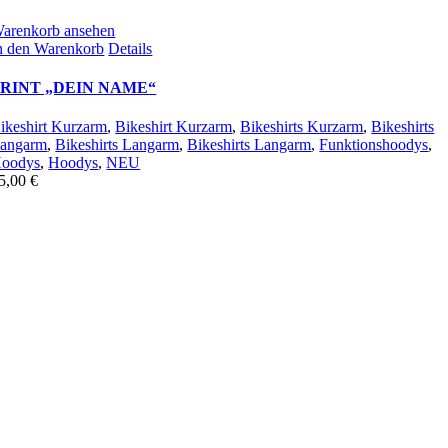
arenkorb ansehen
n den Warenkorb
Details
PRINT „DEIN NAME“
ikeshirt Kurzarm
,
Bikeshirt Kurzarm
,
Bikeshirts Kurzarm
,
Bikeshirts
angarm
,
Bikeshirts Langarm
,
Bikeshirts Langarm
,
Funktionshoodys
,
oodys
,
Hoodys
,
NEU
5,00
€