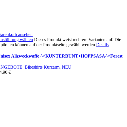
arenkorb ansehen
usführung wählen
Dieses Produkt weist mehrere Varianten auf. Die
ptionen können auf der Produktseite gewählt werden
Details
nisex Allzweckwaffe ^^KUNTERBUNT+HOPPSASA^^Forest
ANGEBOTE
,
Bikeshirts Kurzarm
,
NEU
4,90
€