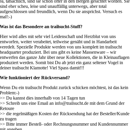
Ja, tatsächlich, sind sie schon öfter in den Bergen gesichtet worden. Sie
sind eher scheu, leise und unauffällig unterwegs, aber total
aufgeschlossen und freundlich, wenn Du sie ansprichst. Versuch es
mal!:-)
Was ist das Besondere an trailsucht-Stuff?
Hier wird alles mit sehr viel Leidenschaft und Herzblut von uns
entworfen, weiter verabeitet, teilweise genäht und in Handarbeit
veredelt. Spezielle Produkte werden von uns komplett im trailsucht
headquarter produziert. Bei uns gibt es keine Massenware – wir
entwerfen das ganze Jahr über neue Kollektionen, die in Kleinauflagen
produziert werden. Somit bist Du ab jetzt ein ganz seltener Vogel in
deiner trailsucht Klamotte! Viel Spass damit!!!
Wie funktioniert der Rückversand?
Wenn Du ein trailsucht Produkt zurück schicken möchtest, ist das kein
Problem:-)
>> Du kannst dies innerhalb von 14 Tagen tun
>> Schreib uns eine Email an info@trailsucht.de mit dem Grund der
Retoure
>> die regelmäßigen Kosten der Rücksendung hat der Besteller/Kunde
zu tragen
>> Bitte immer Bestell- oder Rechnungsnummer und Kundennummer
mit angeben