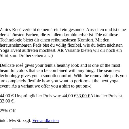
Zartes Rosé verleiht deinem Teint ein gesundes Aussehen und ist eine
der schönsten Farben, die zu allem kombinierbar ist. Die nahtlose
Technologie bietet dir einen reibungslosen Komfort. Mit den
herausnehmbaren Pads bist du völlig flexibel, wie du beim nächsten
Yoga Event auftreten möchtest. Als Variante bieten wir dir noch ein
Shirt zum Drüberziehen an:-)
Delicate rosé gives your teint a healthy look and is one of the most
beautiful colors that can be combined with anything. The seamless
technology gives you a smooth comfort. With the removable pads you
are completely flexible how you want to perform at the next yoga
event. As a variant we offer you a shirt to put on:-)
44,00
€
Ursprünglicher Preis war: 44,00 €
33,00
€
Aktueller Preis ist:
33,00 €.
25% Off
inkl. MwSt.
zzgl.
Versandkosten