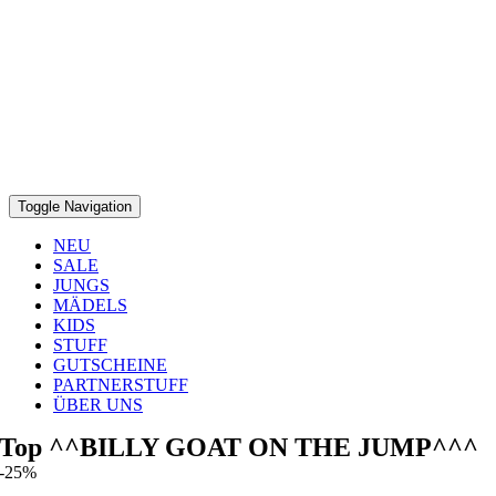
Toggle Navigation
NEU
SALE
JUNGS
MÄDELS
KIDS
STUFF
GUTSCHEINE
PARTNERSTUFF
ÜBER UNS
Top ^^BILLY GOAT ON THE JUMP^^^
-25%