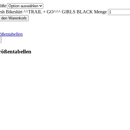
öße
sh Bikeshirt ^^TRAIL + GO^^^ GIRLS BLACK Menge
n den Warenkorb
ößentabellen
ößentabellen