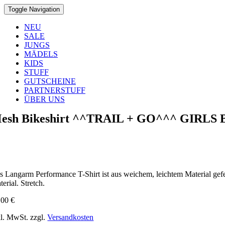
Toggle Navigation
NEU
SALE
JUNGS
MÄDELS
KIDS
STUFF
GUTSCHEINE
PARTNERSTUFF
ÜBER UNS
esh Bikeshirt ^^TRAIL + GO^^^ GIRLS
s Langarm Performance T-Shirt ist aus weichem, leichtem Material gefe
erial. Stretch.
,00
€
kl. MwSt.
zzgl.
Versandkosten