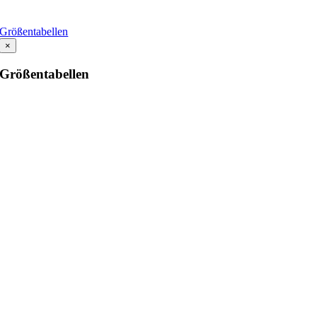
Größentabellen
×
Größentabellen