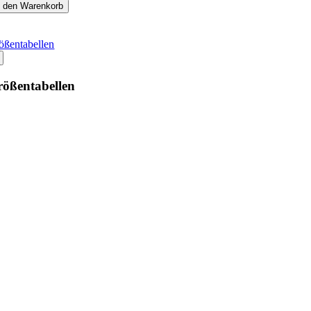
n den Warenkorb
ößentabellen
ößentabellen