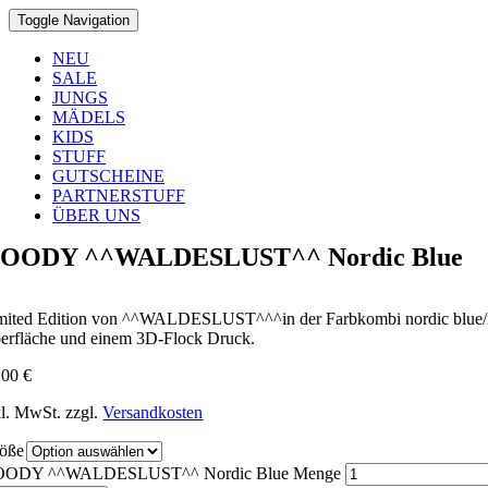
Toggle Navigation
NEU
SALE
JUNGS
MÄDELS
KIDS
STUFF
GUTSCHEINE
PARTNERSTUFF
ÜBER UNS
OODY ^^WALDESLUST^^ Nordic Blue
mited Edition von ^^WALDESLUST^^^in der Farbkombi nordic blue/mocca
erfläche und einem 3D-Flock Druck.
,00
€
kl. MwSt.
zzgl.
Versandkosten
öße
ODY ^^WALDESLUST^^ Nordic Blue Menge