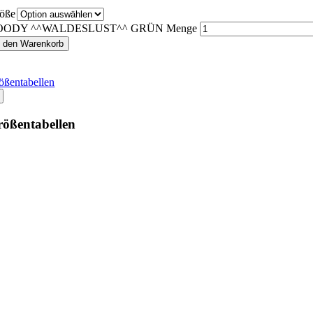
öße
OODY ^^WALDESLUST^^ GRÜN Menge
n den Warenkorb
ößentabellen
ößentabellen