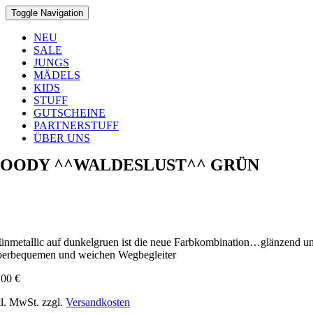
Toggle Navigation
NEU
SALE
JUNGS
MÄDELS
KIDS
STUFF
GUTSCHEINE
PARTNERSTUFF
ÜBER UNS
OODY ^^WALDESLUST^^ GRÜN
ünmetallic auf dunkelgruen ist die neue Farbkombination…glänzend un
perbequemen und weichen Wegbegleiter
,00
€
kl. MwSt.
zzgl.
Versandkosten