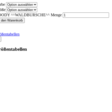
rbe
öße
OODY ^^WALDBURSCHE^^ Menge
n den Warenkorb
ößentabellen
ößentabellen