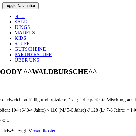
Toggle Navigation
NEU
SALE
JUNGS
MÄDELS
KIDS
STUFF
GUTSCHEINE
PARTNERSTUFF
ÜBER UNS
OODY ^^WALDBURSCHE^^
schelweich, auffällig und trotzdem lässig…die perfekte Mischung a
ößen: 104 (S/ 3-4 Jahre) // 116 (M/ 5-6 Jahre) // 128 (L/ 7-8 Jahre) // 
,00
€
kl. MwSt.
zzgl.
Versandkosten