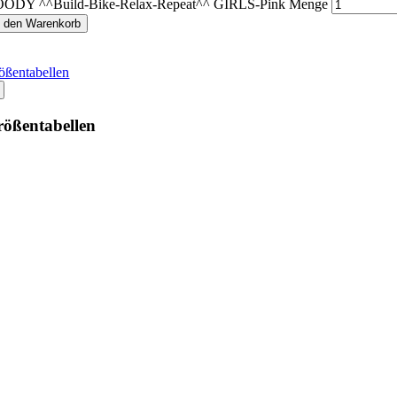
ODY ^^Build-Bike-Relax-Repeat^^ GIRLS-Pink Menge
n den Warenkorb
ößentabellen
ößentabellen