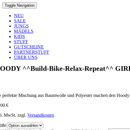
Toggle Navigation
NEU
SALE
JUNGS
MÄDELS
KIDS
STUFF
GUTSCHEINE
PARTNERSTUFF
ÜBER UNS
OODY ^^Build-Bike-Relax-Repeat^^ GIR
e perfekte Mischung aus Baumwolle und Polyester machen den Hoody m
,00
€
kl. MwSt.
zzgl.
Versandkosten
öße