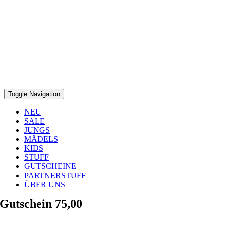
Toggle Navigation
NEU
SALE
JUNGS
MÄDELS
KIDS
STUFF
GUTSCHEINE
PARTNERSTUFF
ÜBER UNS
Gutschein 75,00