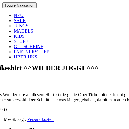
Toggle Navigation
NEU
SALE
JUNGS
MÄDELS
KIDS
STUFF
GUTSCHEINE
PARTNERSTUFF
ÜBER UNS
ikeshirt ^^WILDER JOGGL^^^
s Wunderbare an diesem Shirt ist die glatte Oberfläche mit der leicht 
mer superwohl. Der Schnitt ist etwas länger gehalten, damit man auch b
,90
€
kl. MwSt.
zzgl.
Versandkosten