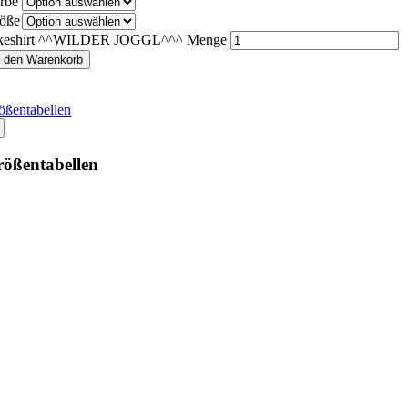
rbe
öße
keshirt ^^WILDER JOGGL^^^ Menge
n den Warenkorb
ößentabellen
ößentabellen