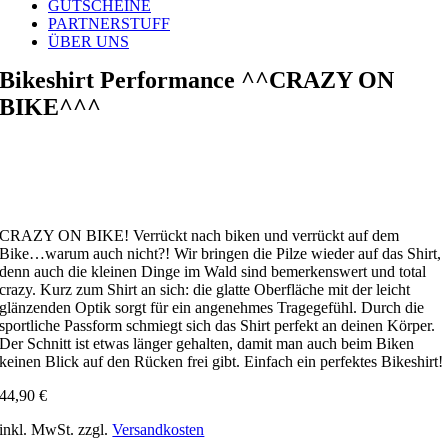
GUTSCHEINE
PARTNERSTUFF
ÜBER UNS
Bikeshirt Performance ^^CRAZY ON
BIKE^^^
CRAZY ON BIKE! Verrückt nach biken und verrückt auf dem
Bike…warum auch nicht?! Wir bringen die Pilze wieder auf das Shirt,
denn auch die kleinen Dinge im Wald sind bemerkenswert und total
crazy. Kurz zum Shirt an sich: die glatte Oberfläche mit der leicht
glänzenden Optik sorgt für ein angenehmes Tragegefühl. Durch die
sportliche Passform schmiegt sich das Shirt perfekt an deinen Körper.
Der Schnitt ist etwas länger gehalten, damit man auch beim Biken
keinen Blick auf den Rücken frei gibt. Einfach ein perfektes Bikeshirt!
44,90
€
inkl. MwSt.
zzgl.
Versandkosten