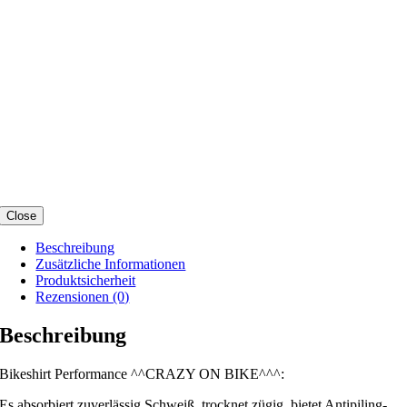
Close
Beschreibung
Zusätzliche Informationen
Produktsicherheit
Rezensionen (0)
Beschreibung
Bikeshirt Performance ^^CRAZY ON BIKE^^^:
Es absorbiert zuverlässig Schweiß, trocknet zügig, bietet Antipiling-