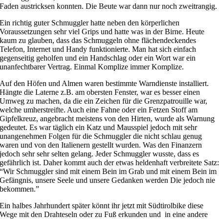
Faden austricksen konnten. Die Beute war dann nur noch zweitrangig.
Ein richtig guter Schmuggler hatte neben den körperlichen
Voraussetzungen sehr viel Grips und hatte was in der Birne. Heute
kaum zu glauben, dass das Schmuggeln ohne flächendeckendes
Telefon, Internet und Handy funktionierte. Man hat sich einfach
gegenseitig geholfen und ein Handschlag oder ein Wort war ein
unanfechtbarer Vertrag. Einmal Komplize immer Komplize.
Auf den Höfen und Almen waren bestimmte Warndienste installiert.
Hängte die Laterne z.B. am obersten Fenster, war es besser einen
Umweg zu machen, da die ein Zeichen für die Grenzpatrouille war,
welche umherstreifte. Auch eine Fahne oder ein Fetzen Stoff am
Gipfelkreuz, angebracht meistens von den Hirten, wurde als Warnung
gedeutet. Es war täglich ein Katz und Mausspiel jedoch mit sehr
unangenehmen Folgen für die Schmuggler die nicht schlau genug
waren und von den Italienern gestellt wurden. Was den Finanzern
jedoch sehr sehr selten gelang. Jeder Schmuggler wusste, dass es
gefährlich ist. Daher kommt auch der etwas heldenhaft verbreitete Satz
“Wir Schmuggler sind mit einem Bein im Grab und mit einem Bein im
Gefängnis, unsere Seele und unsere Gedanken werden Die jedoch nie
bekommen.”
Ein halbes Jahrhundert später könnt ihr jetzt mit Südtirolbike diese
Wege mit den Drahteseln oder zu Fuß erkunden und in eine andere