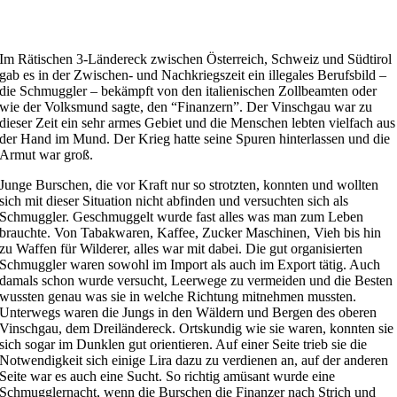
Im Rätischen 3-Ländereck zwischen Österreich, Schweiz und Südtirol
gab es in der Zwischen- und Nachkriegszeit ein illegales Berufsbild –
die Schmuggler – bekämpft von den italienischen Zollbeamten oder
wie der Volksmund sagte, den “Finanzern”. Der Vinschgau war zu
dieser Zeit ein sehr armes Gebiet und die Menschen lebten vielfach aus
der Hand im Mund. Der Krieg hatte seine Spuren hinterlassen und die
Armut war groß.
Junge Burschen, die vor Kraft nur so strotzten, konnten und wollten
sich mit dieser Situation nicht abfinden und versuchten sich als
Schmuggler. Geschmuggelt wurde fast alles was man zum Leben
brauchte. Von Tabakwaren, Kaffee, Zucker Maschinen, Vieh bis hin
zu Waffen für Wilderer, alles war mit dabei. Die gut organisierten
Schmuggler waren sowohl im Import als auch im Export tätig. Auch
damals schon wurde versucht, Leerwege zu vermeiden und die Besten
wussten genau was sie in welche Richtung mitnehmen mussten.
Unterwegs waren die Jungs in den Wäldern und Bergen des oberen
Vinschgau, dem Dreiländereck. Ortskundig wie sie waren, konnten sie
sich sogar im Dunklen gut orientieren. Auf einer Seite trieb sie die
Notwendigkeit sich einige Lira dazu zu verdienen an, auf der anderen
Seite war es auch eine Sucht. So richtig amüsant wurde eine
Schmugglernacht, wenn die Burschen die Finanzer nach Strich und