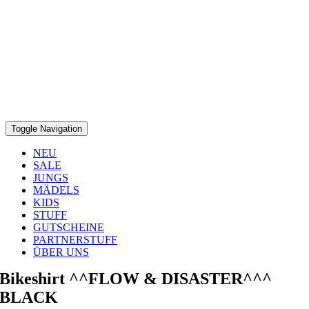
Toggle Navigation
NEU
SALE
JUNGS
MÄDELS
KIDS
STUFF
GUTSCHEINE
PARTNERSTUFF
ÜBER UNS
Bikeshirt ^^FLOW & DISASTER^^^
BLACK