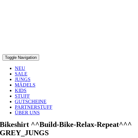
Toggle Navigation
NEU
SALE
JUNGS
MÄDELS
KIDS
STUFF
GUTSCHEINE
PARTNERSTUFF
ÜBER UNS
Bikeshirt ^^Build-Bike-Relax-Repeat^^^
GREY_JUNGS