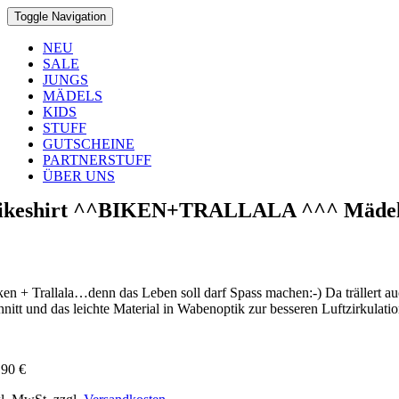
Toggle Navigation
NEU
SALE
JUNGS
MÄDELS
KIDS
STUFF
GUTSCHEINE
PARTNERSTUFF
ÜBER UNS
ikeshirt ^^BIKEN+TRALLALA ^^^ Mäde
ken + Trallala…denn das Leben soll darf Spass machen:-) Da trällert au
hnitt und das leichte Material in Wabenoptik zur besseren Luftzirkula
,90
€