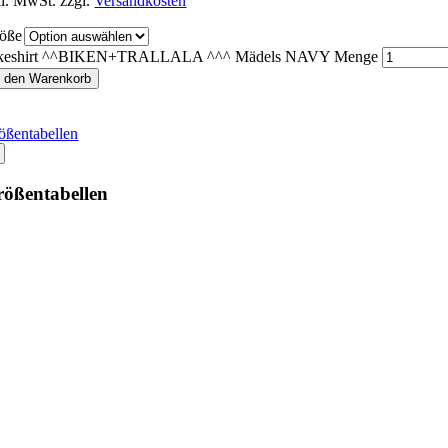
kl. MwSt.
zzgl.
Versandkosten
öße
keshirt ^^BIKEN+TRALLALA ^^^ Mädels NAVY Menge
n den Warenkorb
ößentabellen
ößentabellen