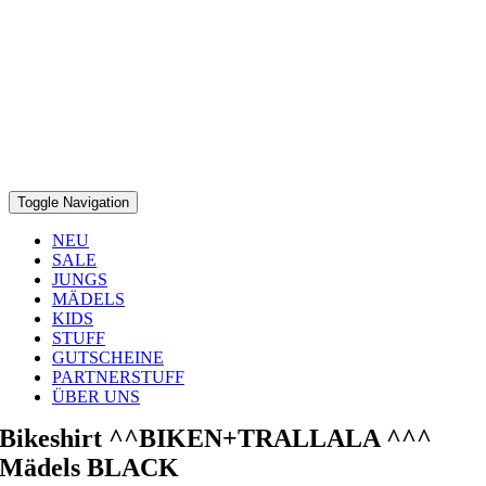
Toggle Navigation
NEU
SALE
JUNGS
MÄDELS
KIDS
STUFF
GUTSCHEINE
PARTNERSTUFF
ÜBER UNS
Bikeshirt ^^BIKEN+TRALLALA ^^^
Mädels BLACK