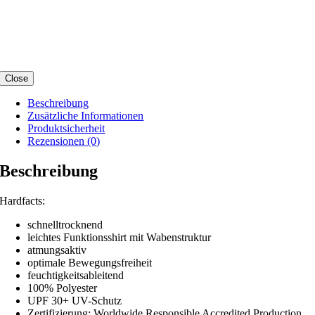
Close
Beschreibung
Zusätzliche Informationen
Produktsicherheit
Rezensionen (0)
Beschreibung
Hardfacts:
schnelltrocknend
leichtes Funktionsshirt mit Wabenstruktur
atmungsaktiv
optimale Bewegungsfreiheit
feuchtigkeitsableitend
100% Polyester
UPF 30+ UV-Schutz
Zertifizierung: Worldwide Responsible Accredited Production