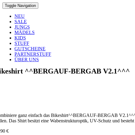
Toggle Navigation
NEU
SALE
JUNGS
MÄDELS
KIDS
STUFF
GUTSCHEINE
PARTNERSTUFF
ÜBER UNS
ikeshirt ^^BERGAUF-BERGAB V2.1^^^
mbiniere ganz einfach das Bikeshirt^^BERGAUF-BERGAB V2.1^^^ zur
ellen. Das Shirt besitzt eine Wabenstrukturoptik, UV-Schutz und beste
,90
€