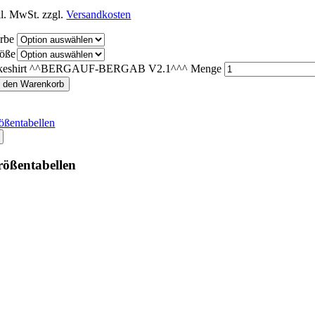
kl. MwSt.
zzgl.
Versandkosten
rbe
öße
keshirt ^^BERGAUF-BERGAB V2.1^^^ Menge
n den Warenkorb
ößentabellen
ößentabellen