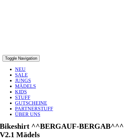
Toggle Navigation
NEU
SALE
JUNGS
MÄDELS
KIDS
STUFF
GUTSCHEINE
PARTNERSTUFF
ÜBER UNS
Bikeshirt ^^BERGAUF-BERGAB^^^
V2.1 Mädels