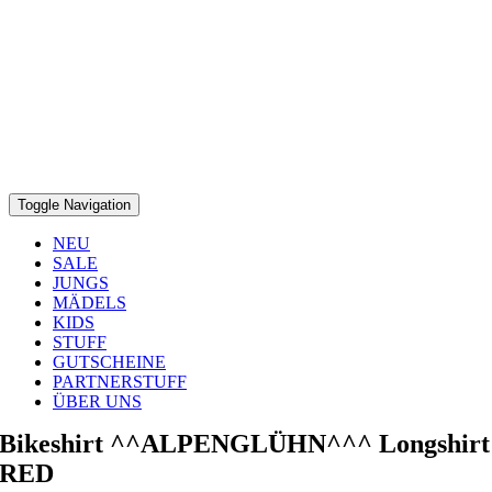
Toggle Navigation
NEU
SALE
JUNGS
MÄDELS
KIDS
STUFF
GUTSCHEINE
PARTNERSTUFF
ÜBER UNS
Bikeshirt ^^ALPENGLÜHN^^^ Longshirt
RED