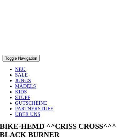
Toggle Navigation
NEU
SALE
JUNGS
MÄDELS
KIDS
STUFF
GUTSCHEINE
PARTNERSTUFF
ÜBER UNS
BIKE-HEMD ^^CRISS CROSS^^^
BLACK BURNER