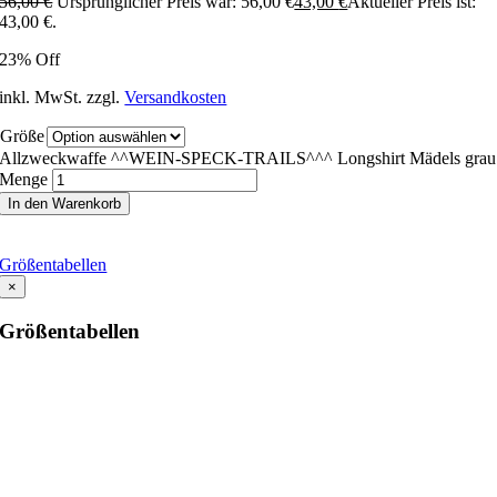
56,00
€
Ursprünglicher Preis war: 56,00 €
43,00
€
Aktueller Preis ist:
43,00 €.
23% Off
inkl. MwSt.
zzgl.
Versandkosten
Größe
Allzweckwaffe ^^WEIN-SPECK-TRAILS^^^ Longshirt Mädels grau
Menge
In den Warenkorb
Größentabellen
×
Größentabellen