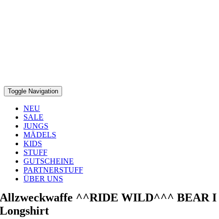
Toggle Navigation
NEU
SALE
JUNGS
MÄDELS
KIDS
STUFF
GUTSCHEINE
PARTNERSTUFF
ÜBER UNS
Allzweckwaffe ^^RIDE WILD^^^ BEAR I
Longshirt