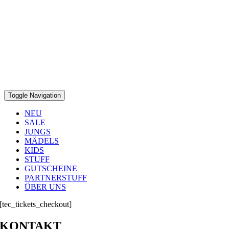
Toggle Navigation
NEU
SALE
JUNGS
MÄDELS
KIDS
STUFF
GUTSCHEINE
PARTNERSTUFF
ÜBER UNS
[tec_tickets_checkout]
KONTAKT