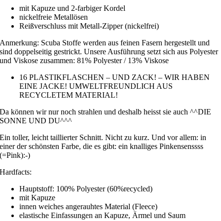
mit Kapuze und 2-farbiger Kordel
nickelfreie Metallösen
Reißverschluss mit Metall-Zipper (nickelfrei)
Anmerkung: Scuba Stoffe werden aus feinen Fasern hergestellt und
sind doppelseitig gestrickt. Unsere Ausführung setzt sich aus Polyester
und Viskose zusammen: 81% Polyester / 13% Viskose
16 PLASTIKFLASCHEN – UND ZACK! – WIR HABEN
EINE JACKE! UMWELTFREUNDLICH AUS
RECYCLETEM MATERIAL!
Da können wir nur noch strahlen und deshalb heisst sie auch ^^DIE
SONNE UND DU^^^
Ein toller, leicht taillierter Schnitt. Nicht zu kurz. Und vor allem: in
einer der schönsten Farbe, die es gibt: ein knalliges Pinkensenssss
(=Pink):-)
Hardfacts:
Hauptstoff: 100% Polyester (60%recycled)
mit Kapuze
innen weiches angerauhtes Material (Fleece)
elastische Einfassungen an Kapuze, Ärmel und Saum