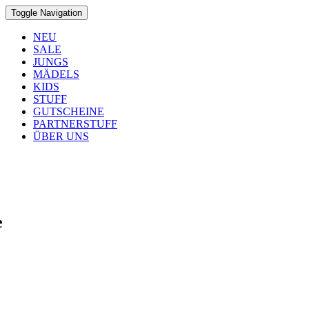
Toggle Navigation
NEU
SALE
JUNGS
MÄDELS
KIDS
STUFF
GUTSCHEINE
PARTNERSTUFF
ÜBER UNS
e