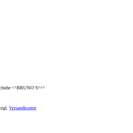
chuhe ^^BRUNO’S^^^
zzgl.
Versandkosten