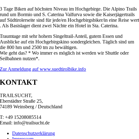
3 Tage Biken auf höchsten Niveau im Hochgebirge. Die Alpino Trails
rund um Bormio und S. Caterina Valfurva sowie die Kaiserjägertrails
auf Südtirolerseite sind für jede/en Hochgebirgsbiker/in eine Reise wer
. Als Basislager dient zwei Nächte ein Hotel in Sta. Caterina.
Traumtage mit sehr hohem Singeltrail-Anteil, gutem Essen und
Ausblicke auf ein Hochgebirgskino sondergleichen. Täglich sind um
die 800 hm und 2500 tm zu bewältigen.
Wie geht das? * Wo immer es möglich ist werden wir Shuttle oder
Seilbahnen nutzen*.
Zur Anmeldung auf www.suedtirolbike.info
KONTAKT
TRAILSUCHT,
Eberstädter Straße 25,
74189 Weinsberg / Deutschland
T: +49 15208085514
Email: info@trailsucht.de
Datenschutzerklärung
Impressum