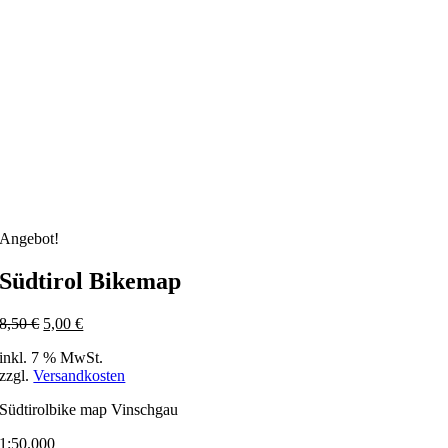
Angebot!
Südtirol Bikemap
8,50 €
5,00 €
inkl. 7 % MwSt.
zzgl.
Versandkosten
Südtirolbike map Vinschgau
1:50.000