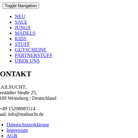
Toggle Navigation
NEU
SALE
JUNGS
MÄDELS
KIDS
STUFF
GUTSCHEINE
PARTNERSTUFF
ÜBER UNS
ONTAKT
RAILSUCHT,
erstädter Straße 25,
189 Weinsberg / Deutschland
 +49 15208085514
ail: info@trailsucht.de
Datenschutzerklärung
Impressum
AGB